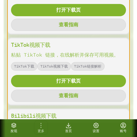
打开下载页
查看指南
TikTok视频下载
粘贴 TikTok 链接，在线解析并保存可用视频。
TikTok下载
TikTok视频下载
TikTok链接解析
打开下载页
查看指南
Bilibili视频下载
粘贴 Bilibili 链接，在线解析并保存可用视频。
发现
更多
首页
设置
账号
Bilibili下载
Bilibili视频下载
Bilibili链接解析