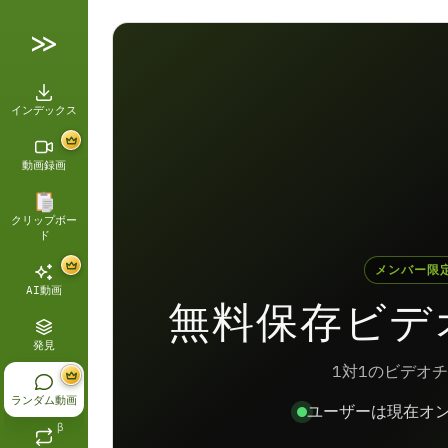
インデックス
動画録画
クリップボー
ド
メンバー限
AI動画
無料保存ビデ
発見
1対1のビデオ
ランダム動画
ユーザーは現在オ
β