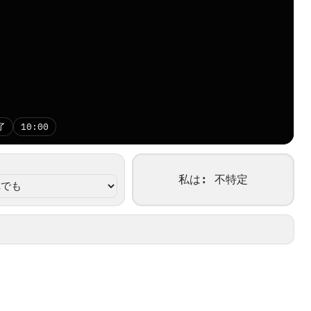
了
10:00
私は
:
不特定