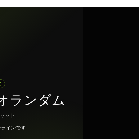
定
オランダム
チャット
ンラインです