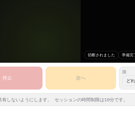
切断されました
準備完
国
停止
次へ
共有しないようにします。
セッションの時間制限は10分です。