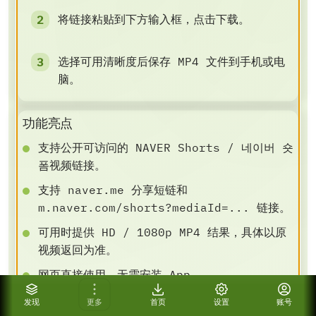
将链接粘贴到下方输入框，点击下载。
选择可用清晰度后保存 MP4 文件到手机或电
脑。
功能亮点
支持公开可访问的 NAVER Shorts / 네이버 숏
폼视频链接。
支持 naver.me 分享短链和
m.naver.com/shorts?mediaId=... 链接。
可用时提供 HD / 1080p MP4 结果，具体以原
视频返回为准。
网页直接使用，无需安装 App。
实用下载提示
发现
更多
首页
设置
账号