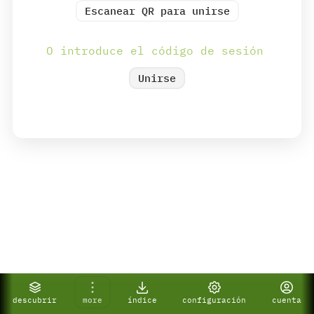
Escanear QR para unirse
Unirse
descubrir
more
índice
configuración
cuenta