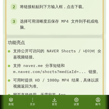
将链接粘贴到下方输入框，点击下载。
选择可用清晰度后保存 MP4 文件到手机或电
脑。
功能亮点
支持公开可访问的 NAVER Shorts / 네이버 숏
폼视频链接。
支持 naver.me 分享短链和
m.naver.com/shorts?mediaId=... 链接。
可用时提供 HD / 1080p MP4 结果，具体以原
视频返回为准。
网页直接使用，无需安装 App。
实用下载提示
发现
更多
首页
设置
账号