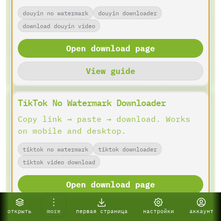
douyin no watermark
douyin downloader
download douyin video
Open download page
View guide
TikTok No Watermark Downloader
Copy link → paste → download. Works
on mobile and desktop.
tiktok no watermark
tiktok downloader
tiktok video download
Open download page
View guide
открыть
more
первая страница
настройки
аккаунт